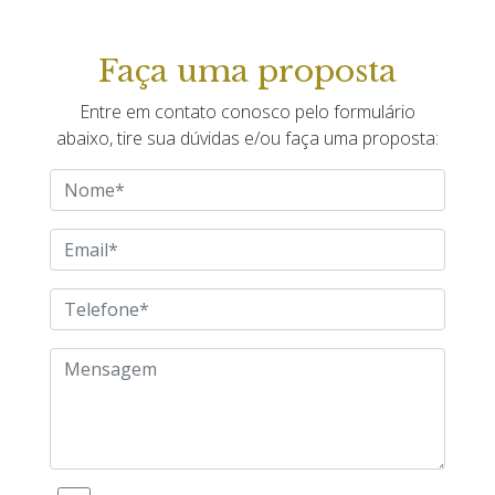
RESISTENTE
100 Mts
TAMANHO CAIXA
41mm
Faça uma proposta
VIDRO
Safira
Entre em contato conosco pelo formulário
abaixo, tire sua dúvidas e/ou faça uma proposta: