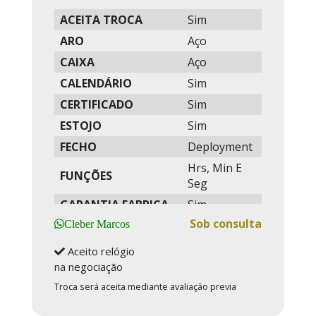
ACEITA TROCA
Sim
ARO
Aço
CAIXA
Aço
CALENDÁRIO
Sim
CERTIFICADO
Sim
ESTOJO
Sim
FECHO
Deployment
Hrs, Min E
FUNÇÕES
Seg
GARANTIA FABRICA
Sim
Sob consulta
GARANTIA
Cleber Marcos
2 Anos
WEBLUXURY
Aceito relógio
MANUAIS
Sim
na negociação
MOVIMENTO
Automático
Troca será aceita mediante avaliação previa
RESERVA DE CORDA
72 Hrs