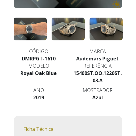
CÓDIGO
MARCA
DMRPGT-1610
Audemars Piguet
MODELO
REFERÊNCIA
Royal Oak Blue
15400ST.OO.1220ST.
03.A
ANO
MOSTRADOR
2019
Azul
Ficha Técnica