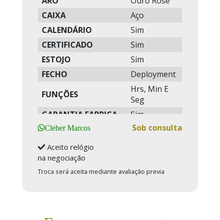
ARO
Ouro Rose
CAIXA
Aço
CALENDÁRIO
Sim
CERTIFICADO
Sim
ESTOJO
Sim
FECHO
Deployment
Hrs, Min E
FUNÇÕES
Seg
GARANTIA FABRICA
Sim
Sob consulta
GARANTIA
Cleber Marcos
2 Anos
WEBLUXURY
Aceito relógio
MANUAIS
Sim
na negociação
MOVIMENTO
Automático
Troca será aceita mediante avaliação previa
RESERVA DE CORDA
72 Hrs
RESISTENTE
100 Mts
TAMANHO CAIXA
41mm