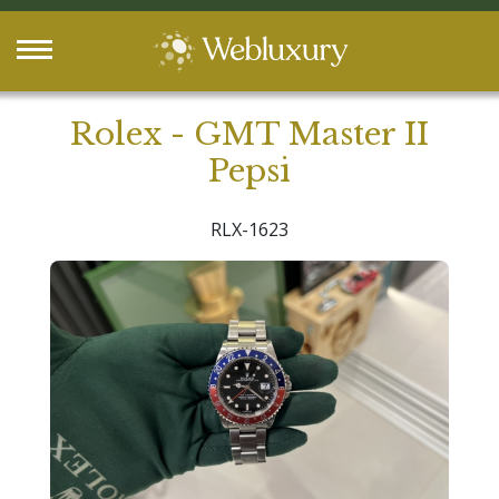
Rolex - GMT Master II
Pepsi
RLX-1623