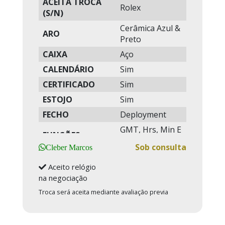
ACEITA TROCA
Rolex
(S/N)
Cerâmica Azul &
ARO
Preto
CAIXA
Aço
CALENDÁRIO
Sim
CERTIFICADO
Sim
ESTOJO
Sim
FECHO
Deployment
GMT, Hrs, Min E
FUNÇÕES
Seg
Sob consulta
Cleber Marcos
GARANTIA DE
2028
FÁBRICA
Aceito relógio
na negociação
GARANTIA
02 Anos
Troca será aceita mediante avaliação previa
WEBLUXURY
MANUAIS
Sim
MOVIMENTO
Automatico