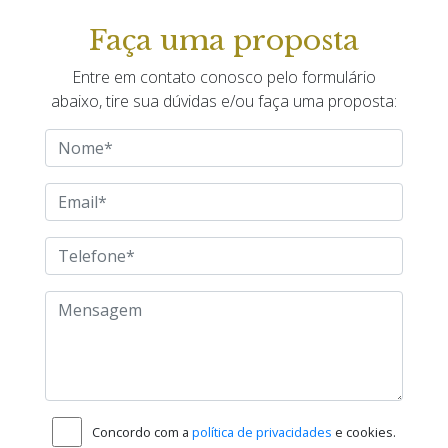
PULSEIRA
Jubileu
Faça uma proposta
RESISTENTE
100 Mts
Entre em contato conosco pelo formulário
REVISÃO FEITA
Sim
abaixo, tire sua dúvidas e/ou faça uma proposta:
TAMANHO
40mm
VIDRO
Safira
Concordo com a
política de privacidades
e cookies.